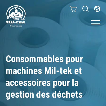
Presses à Balles et
Compacteurs
Consommables pour
Webshop
machines Mil-tek et
Secteurs
accessoires pour la
Matériaux
gestion des déchets
Cas clients