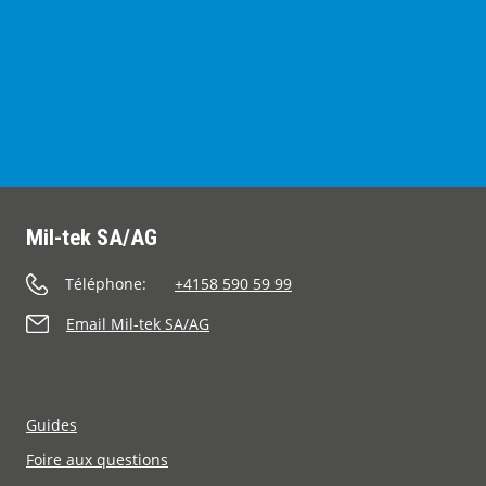
À propos de Mil-tek
Contact
Mil-tek SA/AG
Téléphone:
+4158 590 59 99
Email Mil-tek SA/AG
Guides
Foire aux questions