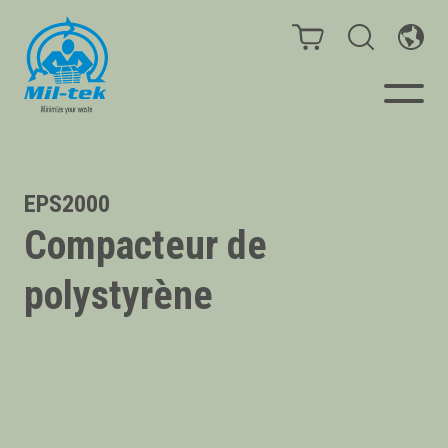
Presses à Balles et
EPS2000
Compacteurs
Compacteur de
Webshop
polystyrène
Secteurs
Matériaux
Cas clients