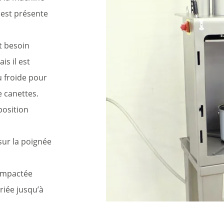
est présente
t besoin
is il est
u froide pour
e canettes.
position
sur la poignée
compactée
riée jusqu’à