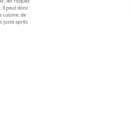
ir, les risques
. Il peut donc
 cuisine, de
s juste après