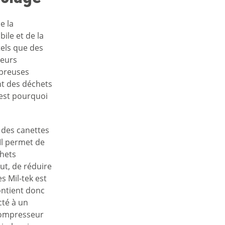
e la
ile et de la
tels que des
leurs
mbreuses
nt des déchets
’est pourquoi
 des canettes
 Il permet de
hets
ut, de réduire
s Mil-tek est
ontient donc
cté à un
compresseur