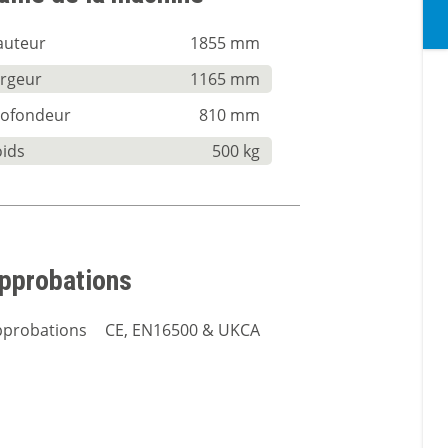
auteur
1855 mm
argeur
1165 mm
rofondeur
810 mm
oids
500 kg
pprobations
pprobations
CE, EN16500 & UKCA