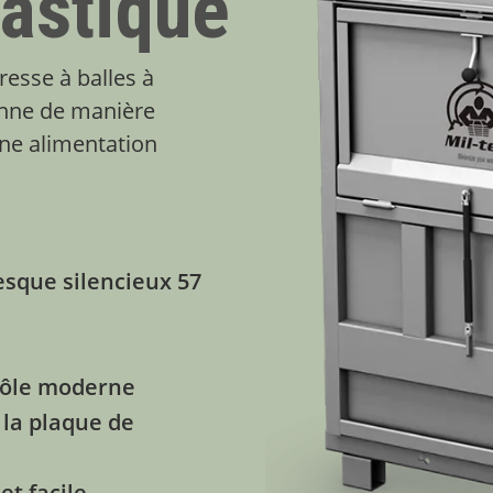
lastique
resse à balles à
ionne de manière
une alimentation
e
esque silencieux 57
trôle moderne
 la plaque de
et facile