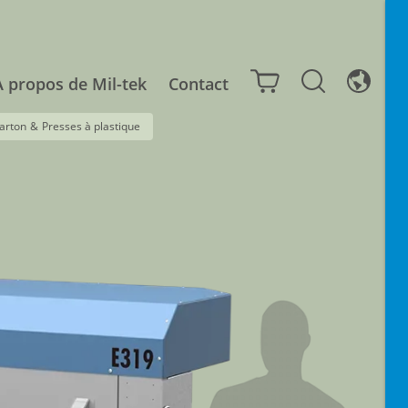
À propos de Mil-tek
Contact
arton
&
Presses à plastique