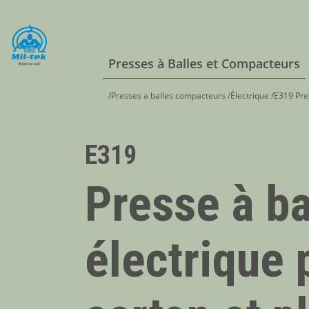
Presses à Balles et Compacteurs
/
Presses a balles compacteurs
/
Électrique
/
E319 Pres
E319
Presse à ba
électrique 