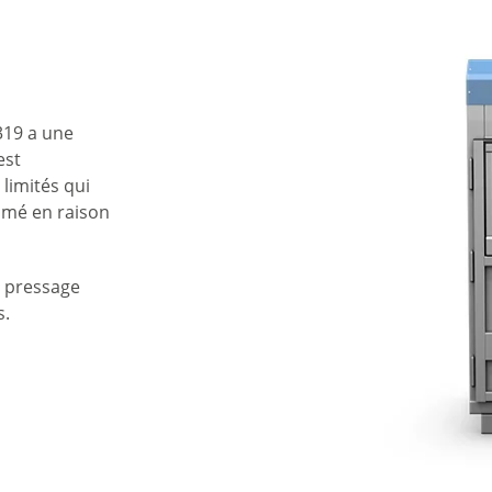
319 a une
est
limités qui
imé en raison
e pressage
s.