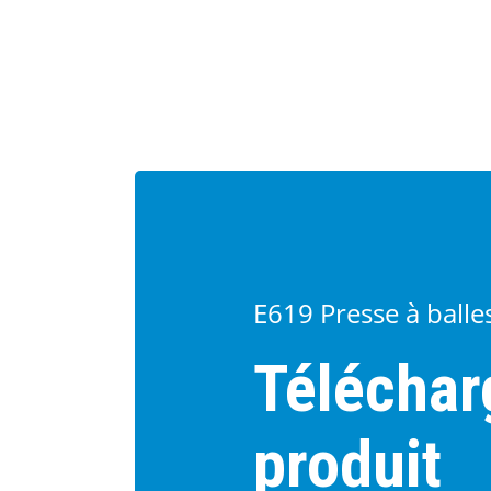
E619 Presse à balle
Télécharg
produit