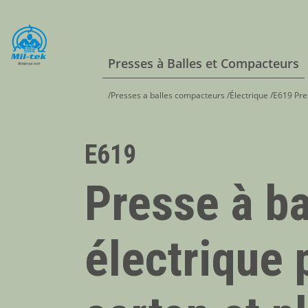
Presses à Balles et Compacteurs
/
Presses a balles compacteurs
/
Électrique
/
E619 Pres
E619
Presse à ba
électrique 