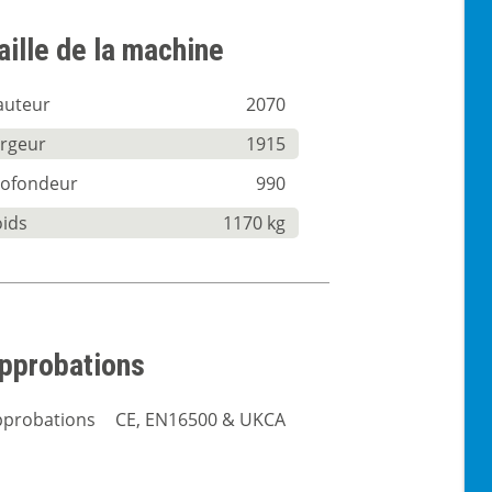
aille de la machine
auteur
2070
argeur
1915
rofondeur
990
oids
1170 kg
pprobations
pprobations
CE, EN16500 & UKCA