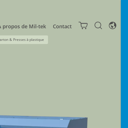
À propos de Mil-tek
Contact
arton
&
Presses à plastique