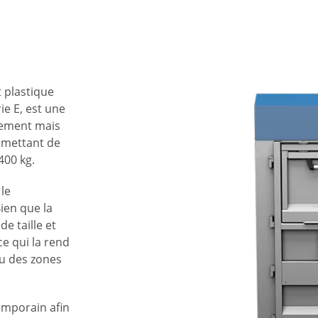
t plastique
ie E, est une
sement mais
ermettant de
400 kg.
 le
ien que la
e taille et
ce qui la rend
ou des zones
mporain afin