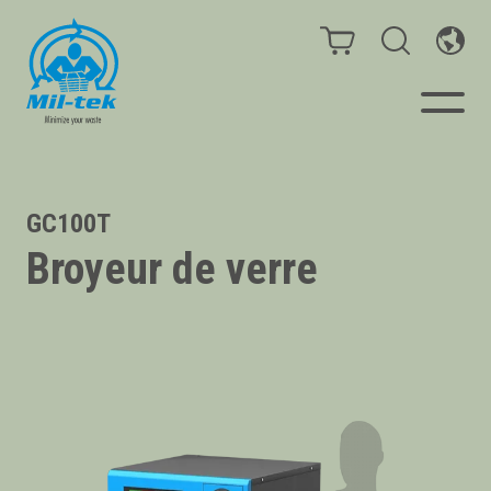
Presses à Balles et
GC100T
Compacteurs
Broyeur de verre
Webshop
Secteurs
Matériaux
Cas clients