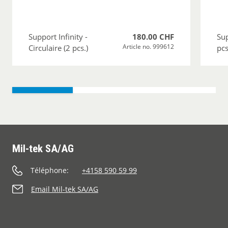
Support Infinity -
180.00 CHF
Sup
Article no. 999612
Circulaire (2 pcs.)
pcs
Mil-tek SA/AG
Téléphone:
+4158 590 59 99
Email Mil-tek SA/AG