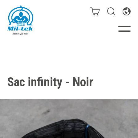
Presses à Balles et
Compacteurs
Sac infinity - Noir
Webshop
Secteurs
Matériaux
Cas clients