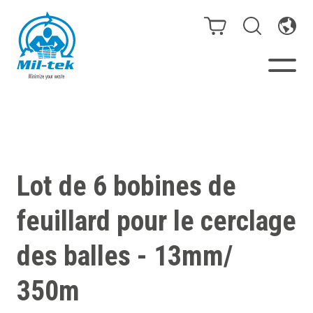
Presses à Balles et
Compacteurs
Lot de 6 bobines de
Webshop
feuillard pour le cerclage
Secteurs
des balles - 13mm/
Matériaux
350m
Cas clients