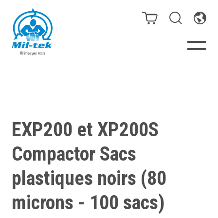
Presses à Balles et
Compacteurs
EXP200 et XP200S
Webshop
Compactor Sacs
Secteurs
plastiques noirs (80
Matériaux
microns - 100 sacs)
Cas clients