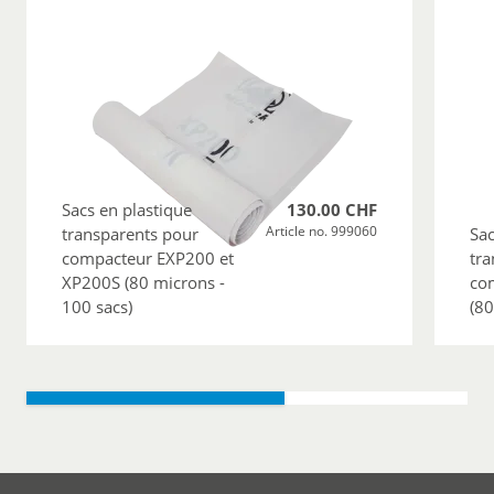
Sacs en plastique
130.00 CHF
Article no. 999060
transparents pour
Sac
compacteur EXP200 et
tra
XP200S (80 microns -
co
100 sacs)
(80